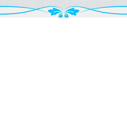
ТЦ Беверли Хилс - локал 10б ниско приземје
нас.Капиштец - Скопје
Мапа
Понеделник - Петок: од 09:00 до 21:00
Сабота: од 09:00 до 16:00
070 751 828
Бул. Видое Смилевски Бато бр. 2/2 локал 2
нас.Ново Лисиче - Скопје
Мапа
info@pamukpale.mk
facebook/PamukPale