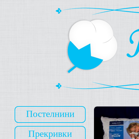
Постелнини
Прекривки