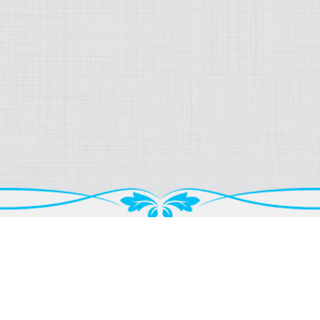
ТЦ Беверли Хилс - локал 10б ниско приземје
нас.Капиштец - Скопје
Мапа
Понеделник - Петок: од 09:00 до 21:00
Сабота: од 09:00 до 16:00